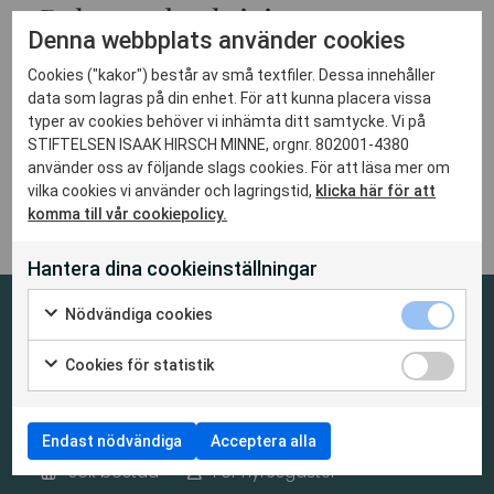
Relaterade aktiviteter
Denna webbplats använder cookies
Cookies ("kakor") består av små textfiler. Dessa innehåller
Inga aktiviteter hittades
data som lagras på din enhet. För att kunna placera vissa
typer av cookies behöver vi inhämta ditt samtycke. Vi på
STIFTELSEN ISAAK HIRSCH MINNE, orgnr. 802001-4380
använder oss av följande slags cookies. För att läsa mer om
vilka cookies vi använder och lagringstid,
klicka här för att
komma till vår cookiepolicy.
Hantera dina cookieinställningar
Nödvändiga cookies
En fastighetsägare med
Cookies för statistik
engagemang för äldre
Endast nödvändiga
Acceptera alla
Sök bostad
För hyresgäster