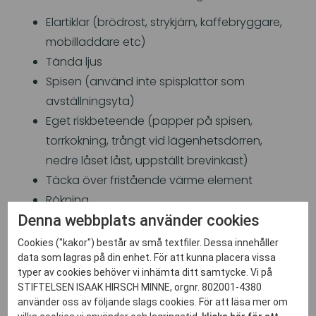
Elartiklar (brödrost, strykjärn, kaffebryggare,
mobilladdare etc)
Tända ljus
Spisen (använd inte spisplattor som
avställningsyta)
Eget riskbeteende (papper på spisen,
torrkokning, trångt vid lägenhetsdörren,
nedre låset låst, uppställt brevinkast)
Täcka över fristående värme element
Rökning
Denna webbplats använder cookies
Trasiga sladdar
Smutsiga fettfilter i spiskåpan
Cookies ("kakor") består av små textfiler. Dessa innehåller
data som lagras på din enhet. För att kunna placera vissa
Alla gick hem med nya "Brandglasögon" för att
typer av cookies behöver vi inhämta ditt samtycke. Vi på
se över sitt hem, men också en ökad
STIFTELSEN ISAAK HIRSCH MINNE, orgnr. 802001-4380
medvetenhet om allas vårt ansvar att i det
använder oss av följande slags cookies. För att läsa mer om
dagliga uppmärksamma om det finns