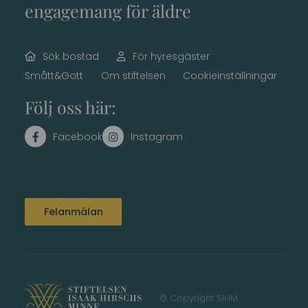
engagemang för äldre
Sök bostad
För hyresgäster
Smått&Gott
Om stiftelsen
Cookieinställningar
Följ oss här:
Felanmälan
© Copyright SIHM