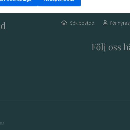
ed
Sök bostad
För hyre
Följ oss h
HM