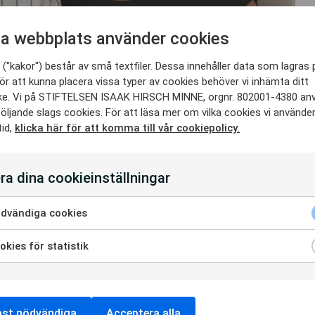
a webbplats använder cookies
("kakor") består av små textfiler. Dessa innehåller data som lagras 
ör att kunna placera vissa typer av cookies behöver vi inhämta ditt
e. Vi på STIFTELSEN ISAAK HIRSCH MINNE, orgnr. 802001-4380 an
öljande slags cookies. För att läsa mer om vilka cookies vi använde
tid,
klicka här för att komma till vår cookiepolicy.
ra dina cookieinställningar
erapeut) och Annika Wallinder (leg.sjukgymnast) på Sti
dvändiga cookies
på SIHM. Läs gärna artikeln i HirschNytt nr 2 2025.
kies för statistik
ast nödvändiga
Acceptera alla