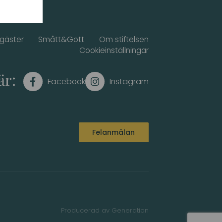
sgäster
Smått&Gott
Om stiftelsen
Cookieinställningar
är:
Felanmälan
Producerad av
Generation