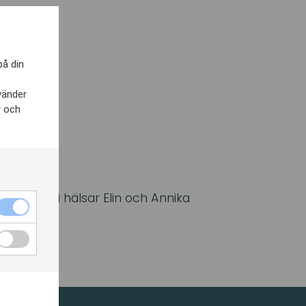
på din
vänder
r och
ftelsen. Vi hälsar Elin och Annika