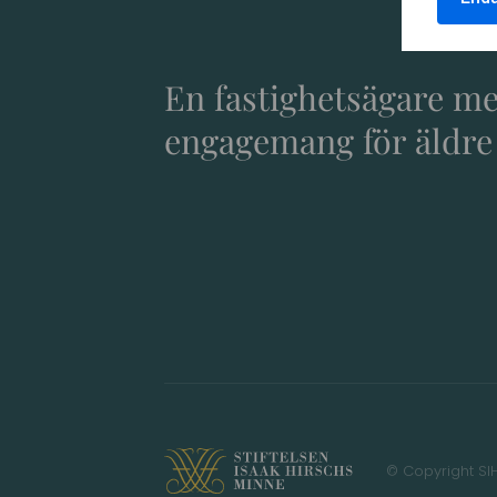
En fastighetsägare m
engagemang för äldre
© Copyright SI