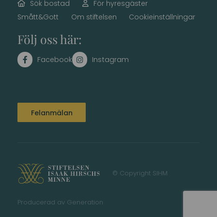
Sök bostad
För hyresgäster
Smått&Gott
Om stiftelsen
Cookieinställningar
Följ oss här:
Felanmälan
© Copyright SIHM
Producerad av
Generation