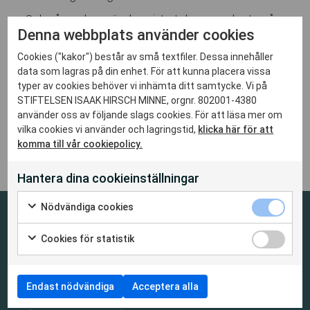
Och så en dag, när den sista takpannan lagts på
plats, stod hon där i all sin glans, mitt i
Denna webbplats använder cookies
Rödabergen. Med putsade fönsterrutor och ny
smidda räcken. Hon har varit ett hem för många –
Cookies ("kakor") består av små textfiler. Dessa innehåller
och är så fortfarande. Allt detta började en gång
data som lagras på din enhet. För att kunna placera vissa
för länge sedan – och i år fyller hon hundra. Lika
typer av cookies behöver vi inhämta ditt samtycke. Vi på
vacker nu som då!
STIFTELSEN ISAAK HIRSCH MINNE, orgnr. 802001-4380
använder oss av följande slags cookies. För att läsa mer om
Text; Arne Rosengren
vilka cookies vi använder och lagringstid,
klicka här för att
komma till vår cookiepolicy.
Hantera dina cookieinställningar
Nödvändiga cookies
Cookies för statistik
En fastighetsägare med
engagemang för äldre
Endast nödvändiga
Acceptera alla