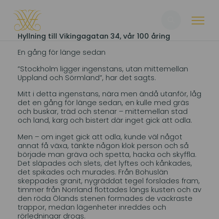
Sök
Hyllning till Vikingagatan 34, vår 100 åring
En gång för länge sedan
”Stockholm ligger ingenstans, utan mittemellan
Uppland och Sörmland”, har det sagts.
Mitt i detta ingenstans, nära men ändå utanför, låg
det en gång för länge sedan, en kulle med gräs
och buskar, träd och stenar – mittemellan stad
och land, karg och bistert där inget gick att odla.
Men – om inget gick att odla, kunde väl något
annat få växa, tänkte någon klok person och så
började man gräva och spetta, hacka och skyffla.
Det släpades och slets, det lyftes och kånkades,
det spikades och murades. Från Bohuslän
skeppades granit, nygräddat tegel forslades fram,
timmer från Norrland flottades längs kusten och av
den röda Ölands stenen formades de vackraste
trappor, medan lägenheter inreddes och
rörledningar drogs.