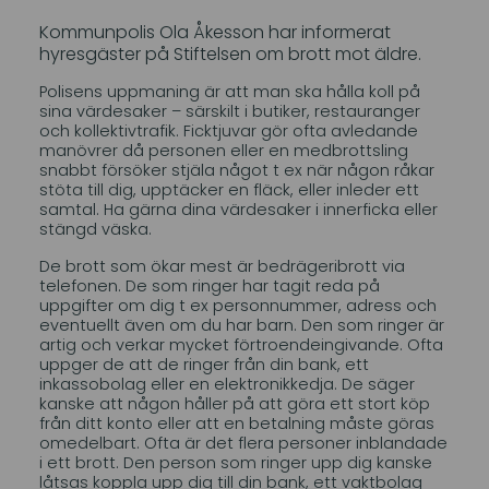
Kommunpolis Ola Åkesson har informerat
hyresgäster på Stiftelsen om brott mot äldre.
Polisens uppmaning är att man ska hålla koll på
sina värdesaker – särskilt i butiker, restauranger
och kollektivtrafik. Ficktjuvar gör ofta avledande
manövrer då personen eller en medbrottsling
snabbt försöker stjäla något t ex när någon råkar
stöta till dig, upptäcker en fläck, eller inleder ett
samtal. Ha gärna dina värdesaker i innerficka eller
stängd väska.
De brott som ökar mest är bedrägeribrott via
telefonen. De som ringer har tagit reda på
uppgifter om dig t ex personnummer, adress och
eventuellt även om du har barn. Den som ringer är
artig och verkar mycket förtroendeingivande. Ofta
uppger de att de ringer från din bank, ett
inkassobolag eller en elektronikkedja. De säger
kanske att någon håller på att göra ett stort köp
från ditt konto eller att en betalning måste göras
omedelbart. Ofta är det flera personer inblandade
i ett brott. Den person som ringer upp dig kanske
låtsas koppla upp dig till din bank, ett vaktbolag