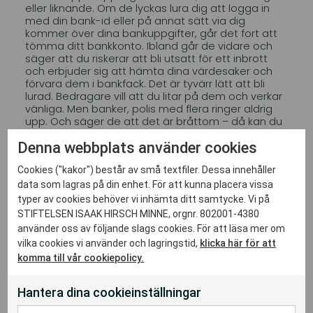
eller liknande. Om de lyckas lura dig att logga in
med din bank-id eller på annat sätt via dig
kommer över dina bankuppgifter, går det fort att
tömma ditt bankkonto. Ibland går de vidare och
säger att du riskerar att bli utsatt för ett inbrott
och erbjuder sig att hämta dina värdesaker och
förvara dem i bankfack. Det är tyvärr lätt att bli
lurad. Bedragare vill att du litar på dem och verkar
vänliga. Men banker, polis med flera ringer aldrig
upp. Och säger de att det är bråttom – då kan du
vara säker på att det är en bedragare.
Denna webbplats använder cookies
Här är de viktigaste råden om hur du kan skydda
dig
Cookies ("kakor") består av små textfiler. Dessa innehåller
data som lagras på din enhet. För att kunna placera vissa
När du är utomhus, i kollektivtrafik eller affär -
typer av cookies behöver vi inhämta ditt samtycke. Vi på
STIFTELSEN ISAAK HIRSCH MINNE, orgnr. 802001-4380
Håll dina värdesaker nära dig!
använder oss av följande slags cookies. För att läsa mer om
Om någon vill ordna något i din bostad, t ex
vilka cookies vi använder och lagringstid,
klicka här för att
ventilation eller värme, och det inte är
komma till vår cookiepolicy.
bestämt i förväg –
öppna inte!
Hantera dina cookieinställningar
Om någon ringer och vill få dig att lämna ut