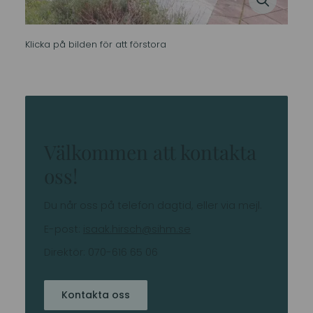
Klicka på bilden för att förstora
Välkommen att kontakta
oss!
Du når oss på telefon dagtid, eller via mejl.
E-post:
isaak.hirsch@sihm.se
Direktör: 070-616 65 06
Kontakta oss