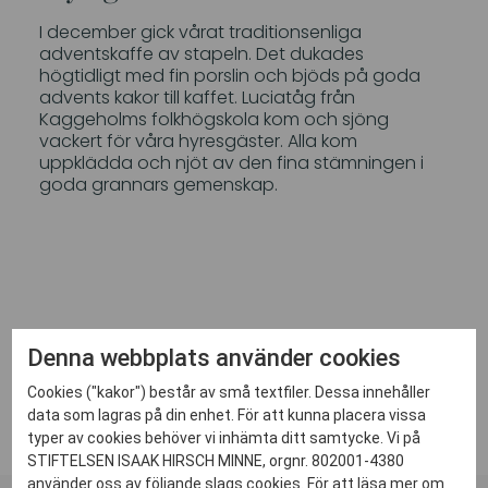
I december gick vårat traditionsenliga
adventskaffe av stapeln. Det dukades
högtidligt med fin porslin och bjöds på goda
advents kakor till kaffet. Luciatåg från
Kaggeholms folkhögskola kom och sjöng
vackert för våra hyresgäster. Alla kom
uppklädda och njöt av den fina stämningen i
goda grannars gemenskap.
Denna webbplats använder cookies
// Annette Bengtsson
Cookies ("kakor") består av små textfiler. Dessa innehåller
data som lagras på din enhet. För att kunna placera vissa
typer av cookies behöver vi inhämta ditt samtycke. Vi på
STIFTELSEN ISAAK HIRSCH MINNE, orgnr. 802001-4380
använder oss av följande slags cookies. För att läsa mer om