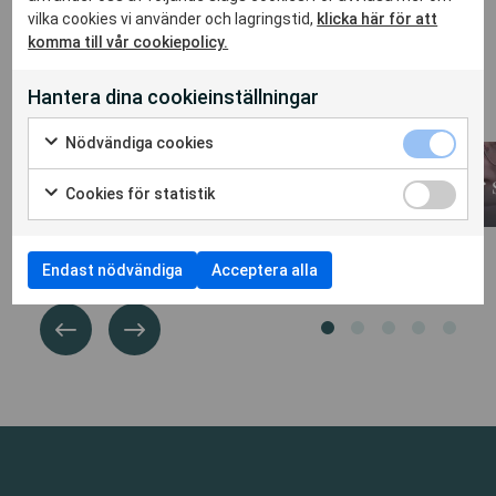
vilka cookies vi använder och lagringstid,
klicka här för att
komma till vår cookiepolicy.
Relaterade artiklar
Hantera dina cookieinställningar
Nödvändiga cookies
Nya medarbetare på
Annika vår
Cookies för statistik
Vår socionom, Annika Rosengren, har slutat sin tjänst den 31 
Läs mer
SIHM
Nya medarbetare på SIHM 1 juni började Elin Fyr (leg.arbetstera...
Läs mer
Endast nödvändiga
Acceptera alla