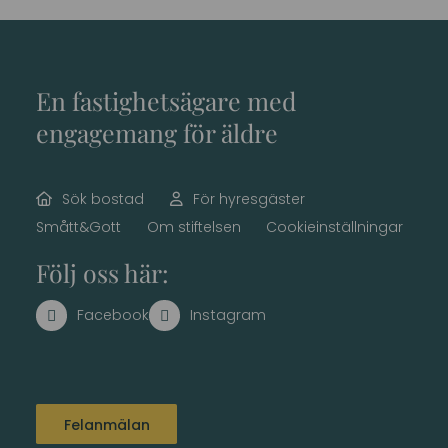
En fastighetsägare med
engagemang för äldre
Sök bostad
För hyresgäster
Smått&Gott
Om stiftelsen
Cookieinställningar
Följ oss här:
Felanmälan