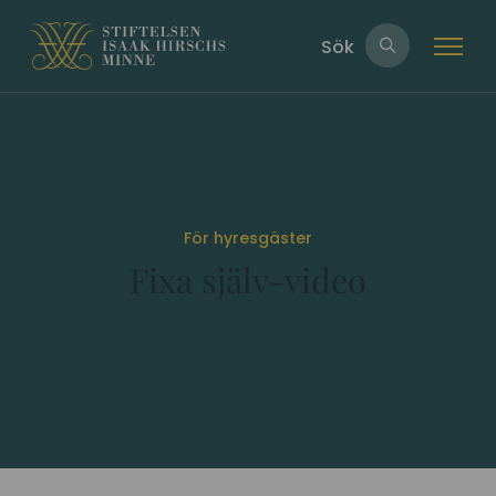
Sök
För hyresgäster
Fixa själv-video